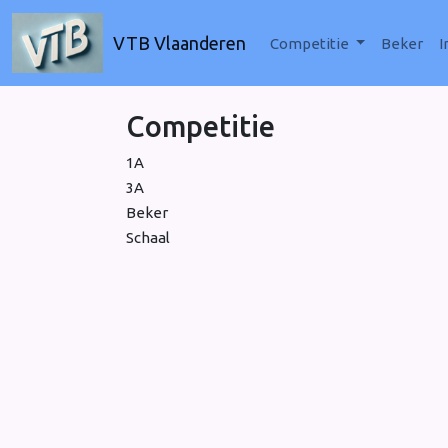
VTB Vlaanderen
Competitie
Beker
I
Competitie
1A
3A
Beker
Schaal