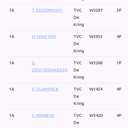
1A
T. EGGERMONT
TVC
W2287
3P
De
Kring
1A
H. WAN YAN
TVC
W3953
4P
De
Kring
1A
G.
TVC
W3268
1P
DESCHEEMAEKER
De
Kring
1A
P. VLAMYNCK
TVC
W1424
4P
De
Kring
1A
S. HINNENS
TVC
W3420
4P
De