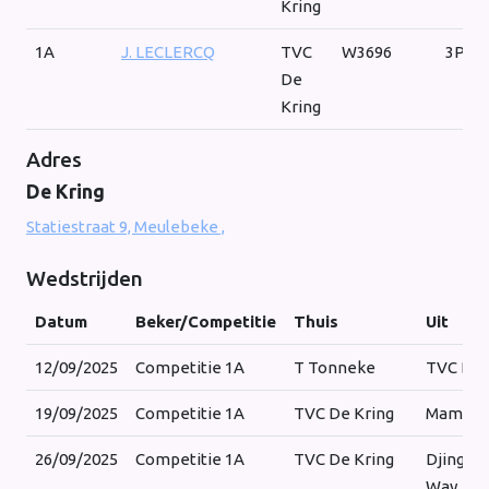
Kring
1A
J. LECLERCQ
TVC
W3696
3P
De
Kring
Adres
De Kring
Statiestraat 9, Meulebeke ,
Wedstrijden
Datum
Beker/Competitie
Thuis
Uit
12/09/2025
Competitie 1A
T Tonneke
TVC De 
19/09/2025
Competitie 1A
TVC De Kring
Mambop
26/09/2025
Competitie 1A
TVC De Kring
Djings A
Way