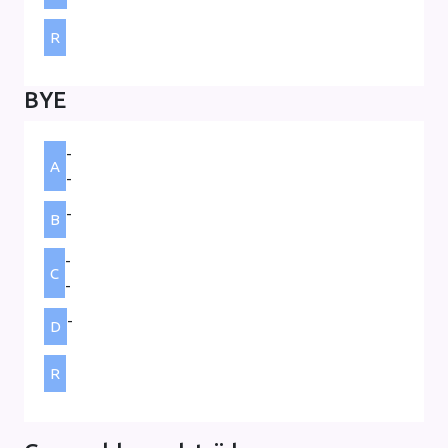
R
BYE
-
A
-
-
B
-
C
-
-
D
R