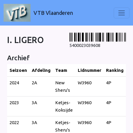
VTB Vlaanderen
I. LIGERO
5400023039608
Archief
Seizoen
Afdeling
Team
Lidnummer
Ranking
2024
2A
New
W3960
4P
Sheru's
2023
3A
Ketjes-
W3960
4P
Koksijde
2022
3A
Ketjes-
W3960
4P
Sheru's