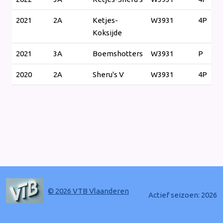
2021
2A
Ketjes-
W3931
4P
Koksijde
2021
3A
Boemshotters
W3931
P
2020
2A
Sheru's V
W3931
4P
© 2026 VTB Vlaanderen
Actief seizoen: 2026