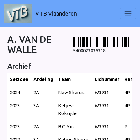
VTB Vlaanderen
A. VAN DE
WALLE
5400023039318
Archief
Seizoen
Afdeling
Team
Lidnummer
Ranki
2024
2A
New Sheru's
W3931
4P
2023
3A
Ketjes-
W3931
4P
Koksijde
2023
2A
B.C. Yin
W3931
P
2022
3A
Ketjes-Sheru's
W3931
4P