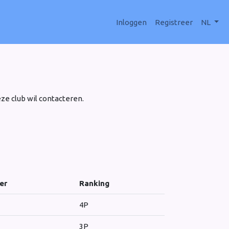
Inloggen
Registreer
NL
eze club wil contacteren.
er
Ranking
4P
3P