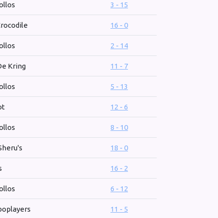
ollos
3 - 15
rocodile
16 - 0
ollos
2 - 14
e Kring
11 - 7
ollos
5 - 13
ot
12 - 6
ollos
8 - 10
heru's
18 - 0
s
16 - 2
ollos
6 - 12
oplayers
11 - 5