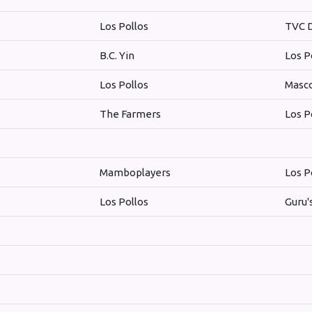
Los Pollos
TVC D
B.C. Yin
Los P
Los Pollos
Masc
The Farmers
Los P
Mamboplayers
Los P
Los Pollos
Guru'