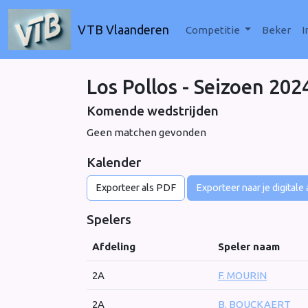
VTB Vlaanderen
Competitie
Beker
I
Los Pollos - Seizoen 202
Komende wedstrijden
Geen matchen gevonden
Kalender
Exporteer als PDF
Exporteer naar je digitale
Spelers
Afdeling
Speler naam
2A
F. MOURIN
2A
B. BOUCKAERT