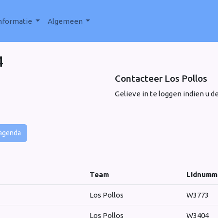
nformatie
Algemeen
4
Contacteer Los Pollos
Gelieve in te loggen indien u d
 agenda
Team
Lidnumm
Los Pollos
W3773
Los Pollos
W3404