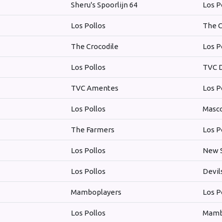
Sheru's Spoorlijn 64
Los P
Los Pollos
The C
The Crocodile
Los P
Los Pollos
TVC D
TVC Amentes
Los P
Los Pollos
Masc
The Farmers
Los P
Los Pollos
New S
Los Pollos
Devil
Mamboplayers
Los P
Los Pollos
Mamb