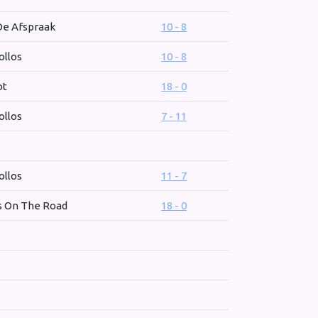
e Afspraak
10 - 8
ollos
10 - 8
ot
18 - 0
ollos
7 - 11
ollos
11 - 7
s On The Road
18 - 0