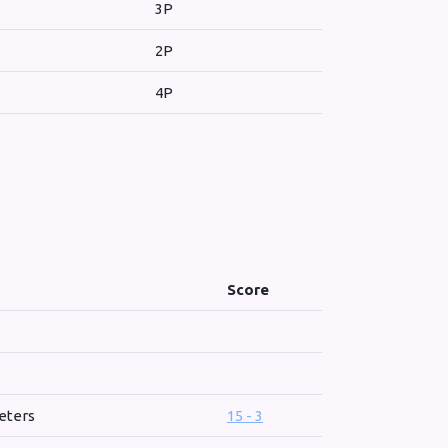
3P
2P
4P
Score
eters
15 - 3