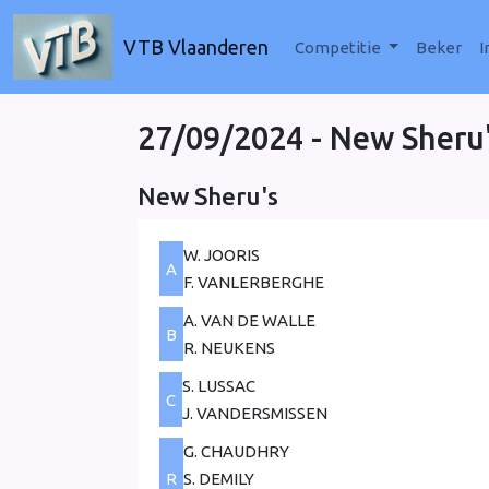
VTB Vlaanderen
Competitie
Beker
I
27/09/2024 - New Sheru
New Sheru's
W. JOORIS
A
F. VANLERBERGHE
A. VAN DE WALLE
B
R. NEUKENS
S. LUSSAC
C
J. VANDERSMISSEN
G. CHAUDHRY
R
S. DEMILY