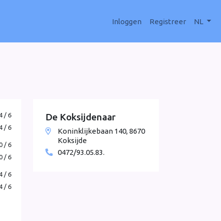
Inloggen
Registreer
NL
4 / 6
De Koksijdenaar
4 / 6
Koninklijkebaan 140, 8670
Koksijde
0 / 6
0472/93.05.83.
0 / 6
4 / 6
4 / 6